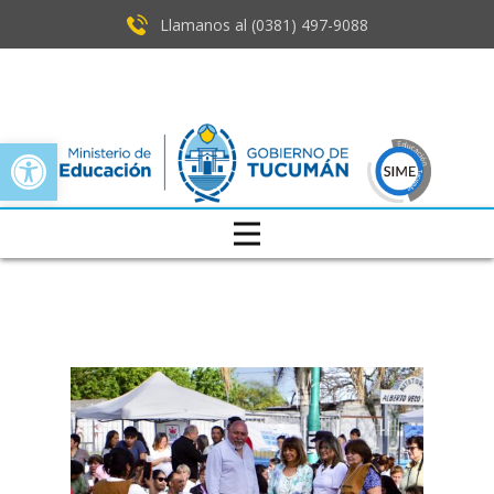
Llamanos al (0381) ​497-9088
Open toolbar