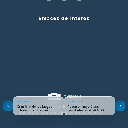
Enlaces de interés
ANTERIOR
SIGUIENTE
© 2024 Ministerio de Educación de
Gran final de los Juegos
Tucumán mejoró sus
Estudiantiles Tucumán…
resultados en ATACALAR
Tucumán. Todos los derechos reservados
respecto…