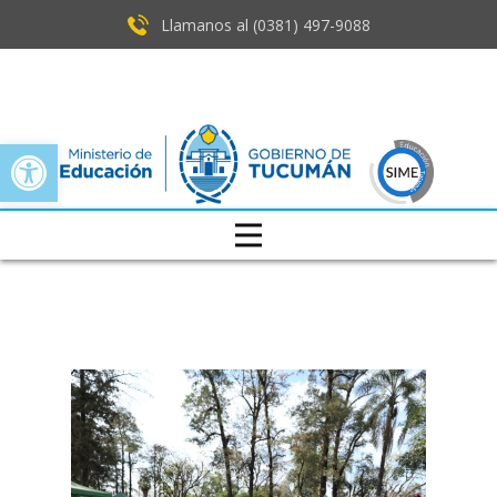
Llamanos al (0381) ​497-9088
Open toolbar