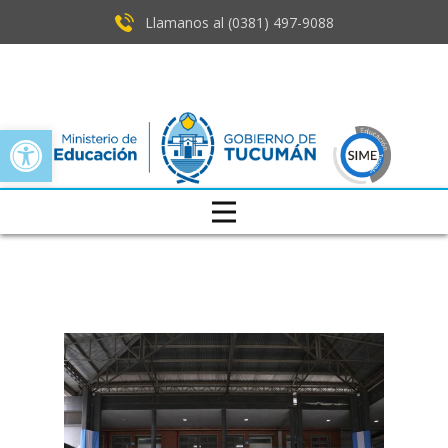
Llamanos al (0381) ​497-9088
Open toolbar