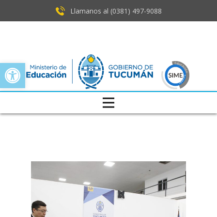
Llamanos al (0381) ​497-9088
Open toolbar