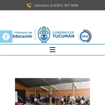
Llamanos al (0381) ​497-9088
Open toolbar