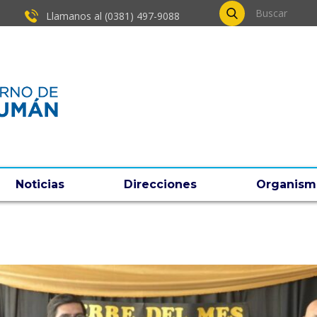
Llamanos al (0381) ​497-9088
Noticias
Direcciones
Organism