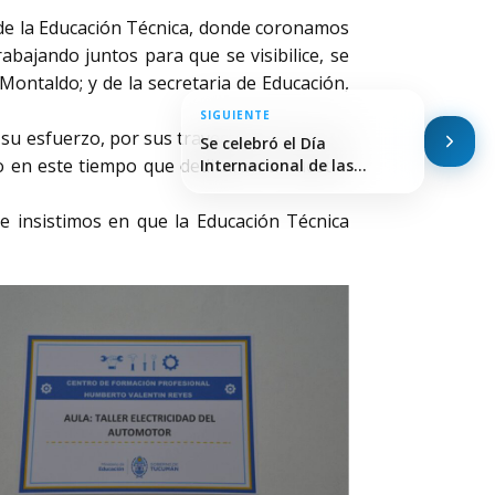
s de la Educación Técnica, donde coronamos
bajando juntos para que se visibilice, se
Montaldo; y de la secretaria de Educación,
SIGUIENTE
 su esfuerzo, por sus trayectorias, por sus
Se celebró el Día
o en este tiempo que dedicaron a nuestra
Internacional de las…
 insistimos en que la Educación Técnica