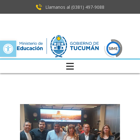
Llamanos al (0381) ​497-9088
Open toolbar