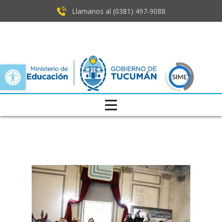
Llamanos al (0381) ​497-9088
Open toolbar