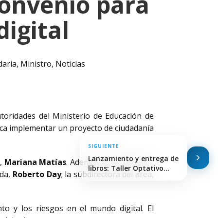
onvenio para
digital
daria
,
Ministro
,
Noticias
utoridades del Ministerio de Educación de
ca implementar un proyecto de ciudadanía
SIGUIENTE
Lanzamiento y entrega de
E,
Mariana Matías
. Además, acompañaron
libros: Taller Optativo…
ada,
Roberto Day
; la subdirectora del área,
o y los riesgos en el mundo digital. El