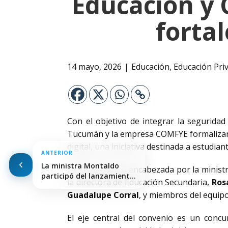
Educación y
fortal
14 mayo, 2026
Educación
,
Educación Pri
Con el objetivo de integrar la seguridad
Tucumán y la empresa COMFYE formalizaro
digital, una iniciativa destinada a estudia
ANTERIOR
La ministra Montaldo
La firma estuvo encabezada por la minist
participó del lanzamiento
la directora de Educación Secundaria,
Ros
de…
Guadalupe Corral
, y miembros del equi
El eje central del convenio es un conc