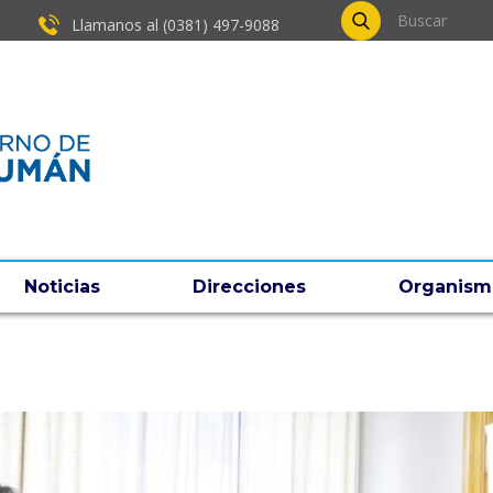
Llamanos al (0381) ​497-9088
Noticias
Direcciones
Organism