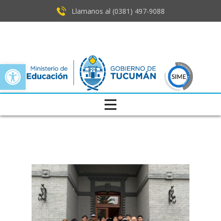
Llamanos al (0381) ​497-9088
Open toolbar