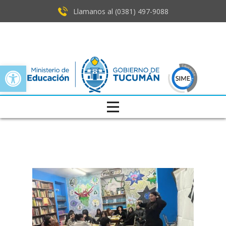
Llamanos al (0381) ​497-9088
Open toolbar