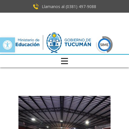
Llamanos al (0381) ​497-9088
Open toolbar