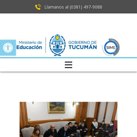
Llamanos al (0381) ​497-9088
Open toolbar