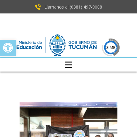
Llamanos al (0381) ​497-9088
Open toolbar