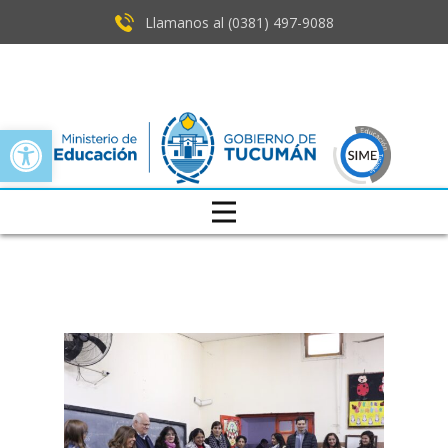
Llamanos al (0381) ​497-9088
Open toolbar