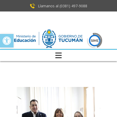
Llamanos al (0381) ​497-9088
Open toolbar