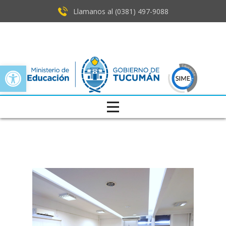
Llamanos al (0381) ​497-9088
Open toolbar