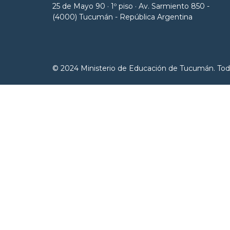
25 de Mayo 90 · 1º piso · Av. Sarmiento 850 -
(4000) Tucumán - República Argentina
© 2024 Ministerio de Educación de Tucumán. Tod