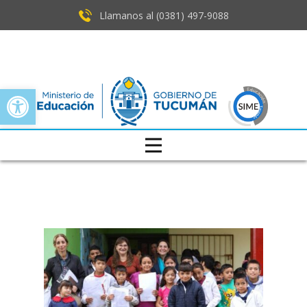
Llamanos al (0381) ​497-9088
Open toolbar