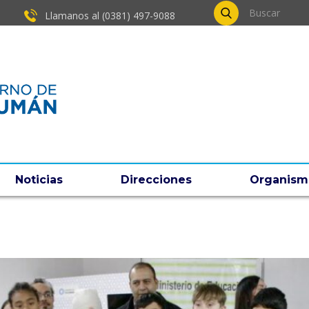
Llamanos al (0381) ​497-9088
Noticias
Direcciones
Organism