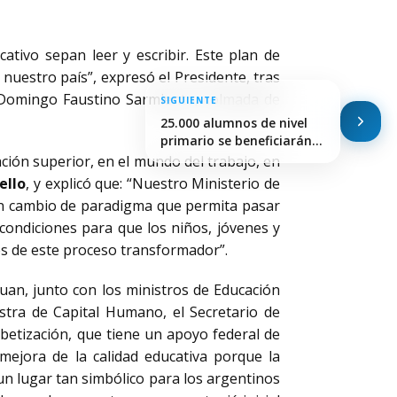
ativo sepan leer y escribir. Este plan de
uestro país”, expresó el Presidente, tras
 Domingo Faustino Sarmiento, colmada de
SIGUIENTE
25.000 alumnos de nivel
primario se beneficiarán…
ación superior, en el mundo del trabajo, en
ello
, y explicó que: “Nuestro Ministerio de
 un cambio de paradigma que permita pasar
s condiciones para que los niños, jóvenes y
les de este proceso transformador”.
Juan, junto con los ministros de Educación
istra de Capital Humano, el Secretario de
abetización, que tiene un apoyo federal de
ejora de la calidad educativa porque la
un lugar tan simbólico para los argentinos