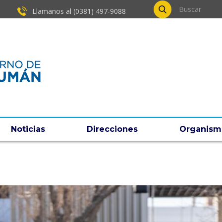
Llamanos al (0381) ​497-9088
Noticias
Direcciones
Organism