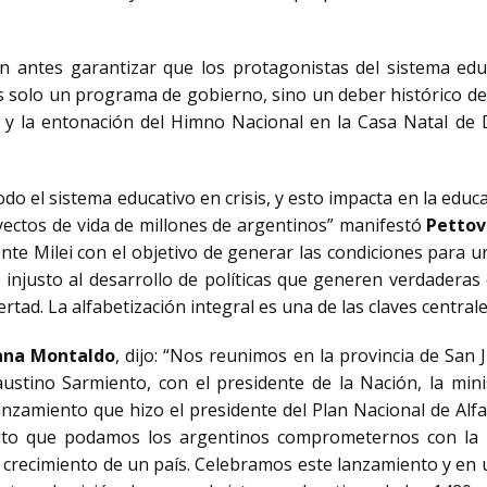
 antes garantizar que los protagonistas del sistema educ
 solo un programa de gobierno, sino un deber histórico de n
a y la entonación del Himno Nacional en la Casa Natal de
odo el sistema educativo en crisis, y esto impacta en la educ
oyectos de vida de millones de argentinos” manifestó
Pettov
nte Milei con el objetivo de generar las condiciones para
 e injusto al desarrollo de políticas que generen verdadera
rtad. La alfabetización integral es una de las claves centra
ana Montaldo
, dijo: “Nos reunimos en la provincia de San 
ustino Sarmiento, con el presidente de la Nación, la min
anzamiento que hizo el presidente del Plan Nacional de Alf
hito que podamos los argentinos comprometernos con la m
l crecimiento de un país. Celebramos este lanzamiento y en 