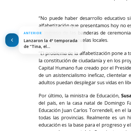
“No puede haber desarrollo educativo sin
alfabetización que presentamos hoy no es
el ingreso de las banderas de ceremoni
ANTERIOR
alumnos de las escuelas locales.
Lanzaron la 4º temporada
de “Tina, el…
“El problema de la alfabetización pone a t
la constitución de ciudadanía y en los pr
Capital Humano fue creado por el Preside
de un asistencialismo ineficaz, clientelar
adultos puedan desplegar sus vidas en libe
Por último, la ministra de Educación,
Sus
del país, en la casa natal de Domingo Fa
Educación Juan Carlos Torrendell, en el l
todas las provincias. Realmente es un 
educación es la base para el progreso y e