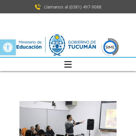
Llamanos al (0381) ​497-9088
Open toolbar