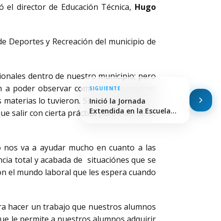
 el director de Educación Técnica,
Hugo
de Deportes y Recreación del municipio de
ionales dentro de nuestro municipio; pero
an a poder observar como otras personas
SIGUIENTE
s materias lo tuvieron. Siempre tendremos
Inició la Jornada
Extendida en la Escuela…
 salir con cierta práctica para insertarse
o nos va a ayudar mucho en cuanto a las
cia total y acabada de situaciónes que se
 con el mundo laboral que les espera cuando
ara hacer un trabajo que nuestros alumnos
que le permite a nuestros alumnos adquirir