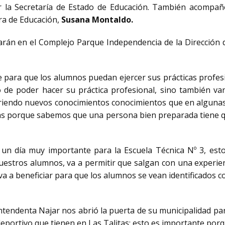
 la Secretaría de Estado de Educación. También acompañó
ra de Educación,
Susana Montaldo.
izarán en el Complejo Parque Independencia de la Dirección 
para que los alumnos puedan ejercer sus prácticas profes
o de poder hacer su práctica profesional, sino también v
iriendo nuevos conocimientos conocimientos que en alguna
icas porque sabemos que una persona bien preparada tiene que
 un día muy importante para la Escuela Técnica Nº 3, est
nuestros alumnos, va a permitir que salgan con una experien
to va a beneficiar para que los alumnos se vean identificados
 intendenta Najar nos abrió la puerta de su municipalidad p
deportivo que tienen en Las Talitas; esto es importante por