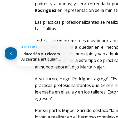
padres y alumnos; y será refrendada por
Rodríguez
en representación de la minist
Las prácticas profesionalizantes se real
Las Talitas.
“Este acta compromiso es muy importante 
no tan solo eso va a quedar en el hech
ANTERIOR
trabajan dentro del municipio y van adqu
Educación y Telecom
Argentina articulan
abiertas las puertas a este tipo de práct
acciones para…
al mundo laboral”, dijo Marta Najar.
A su turno, Hugo Rodríguez agregó: “Es
prácticas profesionalizantes que tienen 
le enseña en el aula y en los talleres. Es
egresen”.
Por su parte, Miguel Garrido destacó “la
lo van a realizar en el hermoso complejo 