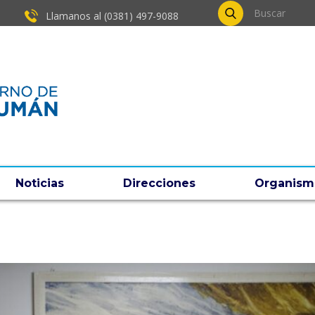
Llamanos al (0381) ​497-9088
Noticias
Direcciones
Organism