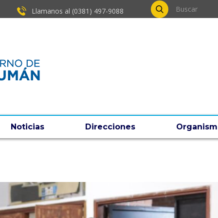
Llamanos al (0381) ​497-9088
Noticias
Direcciones
Organism