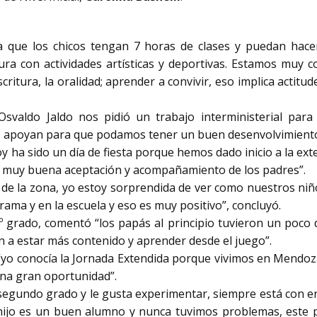
a que los chicos tengan 7 horas de clases y puedan hacer
itura con actividades artísticas y deportivas. Estamos muy
 escritura, la oralidad; aprender a convivir, eso implica acti
svaldo Jaldo nos pidió un trabajo interministerial para
os apoyan para que podamos tener un buen desenvolvimiento
 ha sido un día de fiesta porque hemos dado inicio a la ext
a muy buena aceptación y acompañamiento de los padres”.
 de la zona, yo estoy sorprendida de ver como nuestros niñ
ama y en la escuela y eso es muy positivo”, concluyó.
º grado, comentó “los papás al principio tuvieron un poco 
 a estar más contenido y aprender desde el juego”.
 “yo conocía la Jornada Extendida porque vivimos en Mend
una gran oportunidad”.
a a segundo grado y le gusta experimentar, siempre está con
hijo es un buen alumno y nunca tuvimos problemas, este 