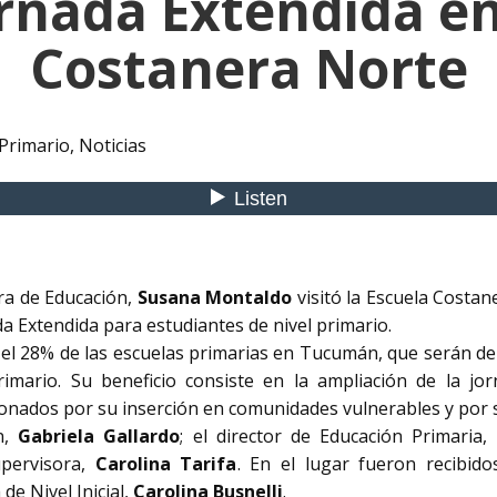
Jornada Extendida en
Costanera Norte
 Primario
,
Noticias
tra de Educación,
Susana Montaldo
visitó la Escuela Costa
da Extendida para estudiantes de nivel primario.
el 28% de las escuelas primarias en Tucumán, que serán de
primario. Su beneficio consiste en la ampliación de la jo
cionados por su inserción en comunidades vulnerables y por s
n,
Gabriela Gallardo
; el director de Educación Primaria,
upervisora,
Carolina Tarifa
. En el lugar fueron recibido
a de Nivel Inicial,
Carolina Busnelli
.