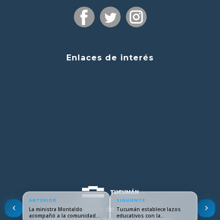
Enlaces de interés
ANTERIOR
SIGUIENTE
© 2024 Ministerio de Educación de
La ministra Montaldo
Tucumán establece lazos
acompañó a la comunidad…
educativos con la
Tucumán. Todos los derechos reservados