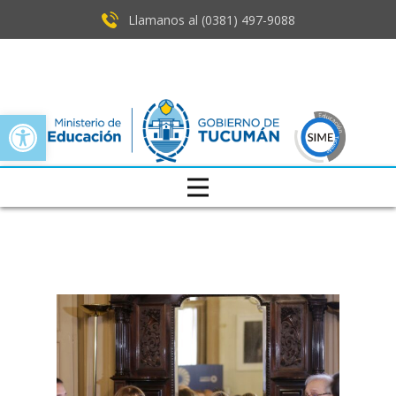
Llamanos al (0381) ​497-9088
Open toolbar