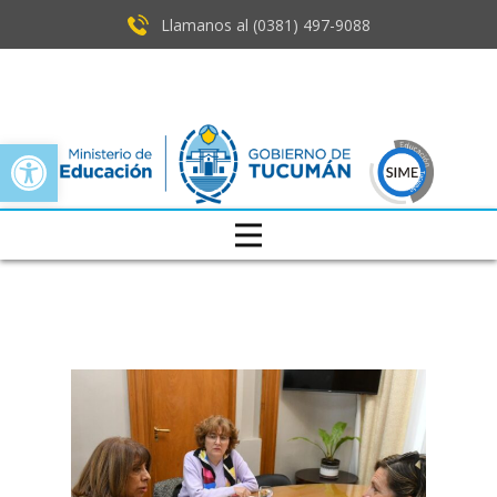
Llamanos al (0381) ​497-9088
Open toolbar