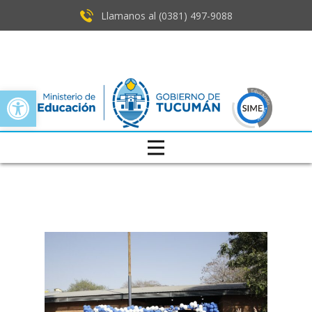
Llamanos al (0381) ​497-9088
Open toolbar