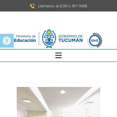
Llamanos al (0381) ​497-9088
Open toolbar