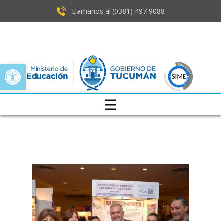
Llamanos al (0381) ​497-9088
Open toolbar