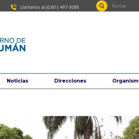
Llamanos al (0381) ​497-9088
Noticias
Direcciones
Organism