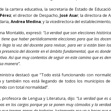
de la cartera educativa, la secretaria de Estado de Educaci
 Pérez
; el director de Despacho,
José Asar
; la directora de 
daria,
Andrea Medina
; y la vicedirectora del establecimiento
ana Montaldo, expresó:
“La verdad que son elecciones históric
e tiene que haber periódicamente elecciones para que los docent
llega la voz del docente para revisar, para ver si están bien los
sa presencia del docente en el ámbito fundamental, que es donde 
ativa. Así que muy contentos de seguir en este camino que es demo
esa manera”.
a ministra destacó que “Todo está funcionando con normalid
a y también nos está llegando de todos los municipios de
ando con total normalidad”.
 profesora de Lengua y Literatura, dijo:
“La verdad que es
nas en los cargos porque ya se ponen muy cómodos y la verdad
 que tengan ganas de trabajar. Justamente eso va a hacer que