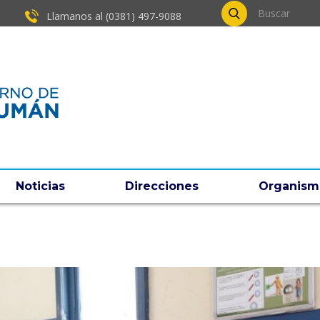
Llamanos al (0381) ​497-9088
Noticias
Direcciones
Organism