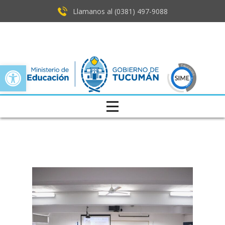
Llamanos al (0381) ​497-9088
Open toolbar