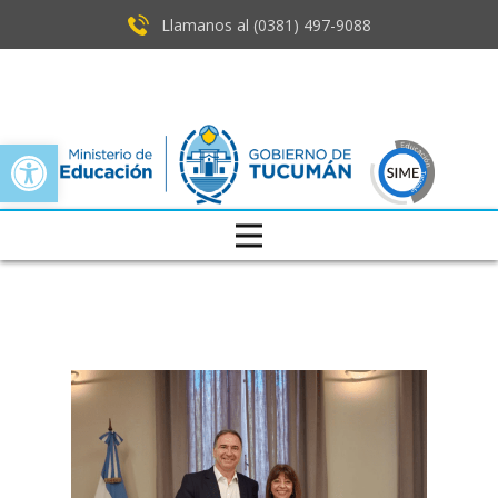
Llamanos al (0381) ​497-9088
Open toolbar