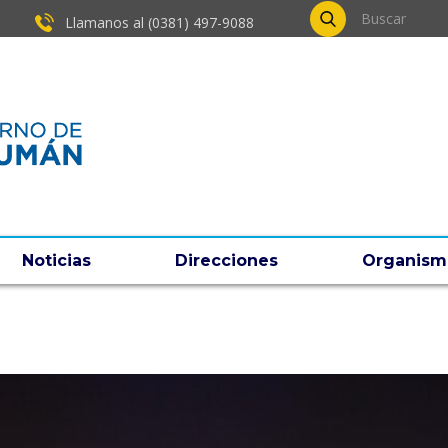
Llamanos al (0381) ​497-9088
Noticias
Direcciones
Organism