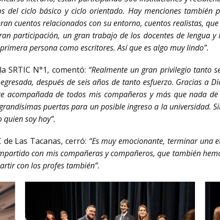
s del ciclo básico y ciclo orientado. Hay menciones también p
eran cuentos relacionados con su entorno, cuentos realistas, que
ran participación, un gran trabajo de los docentes de lengua y
primera persona como escritores. Así que es algo muy lindo”.
 la SRTIC N°1, comentó:
“Realmente un gran privilegio tanto s
r egresada, después de seis años de tanto esfuerzo. Gracias a D
te acompañada de todos mis compañeros y más que nada de lo
randísimas puertas para un posible ingreso a la universidad. Sin
 quien soy hoy”.
C de Las Tacanas, cerró:
“Es muy emocionante, terminar una et
mpartido con mis compañeras y compañeros, que también hemos
rtir con los profes también”.