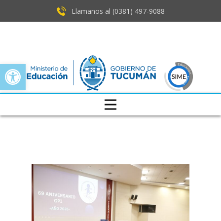
Llamanos al (0381) ​497-9088
Open toolbar