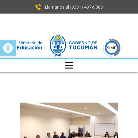
Llamanos al (0381) ​497-9088
Open toolbar