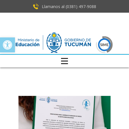
Llamanos al (0381) ​497-9088
Open toolbar