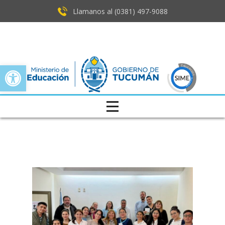
Llamanos al (0381) ​497-9088
Open toolbar