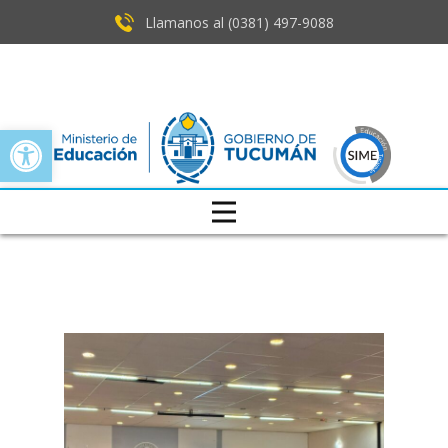
Llamanos al (0381) ​497-9088
Open toolbar