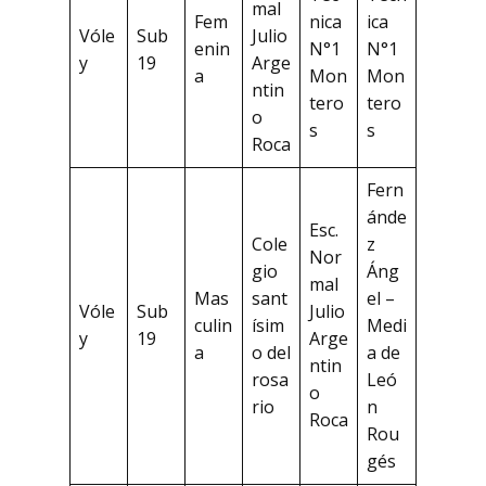
mal
Fem
nica
ica
Vóle
Sub
Julio
enin
N°1
N°1
y
19
Arge
a
Mon
Mon
ntin
tero
tero
o
s
s
Roca
Fern
ánde
Esc.
Cole
z
Nor
gio
Áng
mal
Mas
sant
el –
Vóle
Sub
Julio
culin
ísim
Medi
y
19
Arge
a
o del
a de
ntin
rosa
Leó
o
rio
n
Roca
Rou
gés