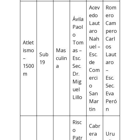
Acev
Rom
edo
ero
Ávila
Laut
Cam
Paol
aro
pero
o
Nah
Carl
Atlet
Tom
uel –
os
ismo
Mas
as –
Sub
Esc.
Laut
–
culin
Esc.
19
de
aro
1500
a
Sec.
Com
–
m
Dr.
erci
Esc.
Mig
o
Sec.
uel
San
Eva
Lillo
Mar
Peró
tin
n
Risc
Cabr
o
era
Uru
Patr