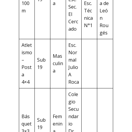
100
a
Esc.
a de
Sec.
m
Téc
Leó
El
nica
n
Cerc
N°1
Rou
ado
gés
Atlet
Esc.
ismo
Nor
Mas
–
Sub
mal
culin
Post
19
Julio
a
a
A
4×4
Roca
Cole
gio
Secu
Bás
Fem
ndar
Sub
quet
enin
io
19
3×3
a
Dr.