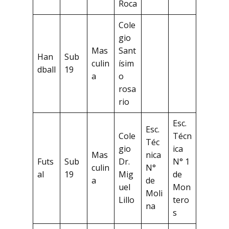
Roca
Cole
gio
Mas
Sant
Han
Sub
culin
ísim
dball
19
a
o
rosa
rio
Esc.
Esc.
Cole
Técn
Téc
gio
ica
Mas
nica
Futs
Sub
Dr.
N° 1
culin
N°
al
19
Mig
de
a
de
uel
Mon
Moli
Lillo
tero
na
s