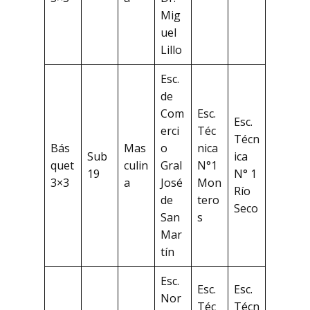
Mig
uel
Lillo
Esc.
de
Com
Esc.
Esc.
erci
Téc
Técn
Bás
Mas
o
nica
Sub
ica
quet
culin
Gral
N°1
19
N° 1
3×3
a
José
Mon
Río
de
tero
Seco
San
s
Mar
tín
Esc.
Esc.
Esc.
Nor
Téc
Técn