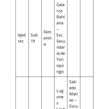
Gala
rza
Bahi
ana
–
Fem
Ajed
Sub
Esc.
enin
rez
19
Secu
a
ndar
ia de
Yon
opo
ngo
Salc
edo
Lug
Matí
one
as –
s
Escu