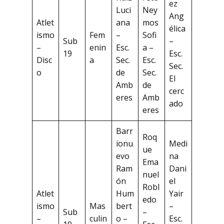
ez
Luci
Ney
Ang
Atlet
ana
mos
élica
ismo
Fem
–
Sofi
Sub
–
–
enin
Esc.
a –
19
Esc.
Disc
a
Sec.
Esc.
Sec.
o
de
Sec.
El
Amb
de
cerc
eres
Amb
ado
eres
Barr
Roq
ionu
Medi
ue
evo
na
Ema
Ram
Dani
nuel
ón
el
Robl
Atlet
Hum
Yair
edo
ismo
Mas
bert
–
Sub
–
–
culin
o –
Esc.