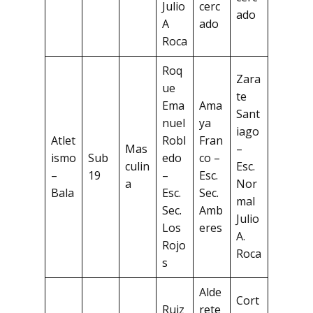
Julio
cerc
ado
A
ado
Roca
Roq
Zara
ue
te
Ema
Ama
Sant
nuel
ya
iago
Atlet
Robl
Fran
Mas
–
ismo
Sub
edo
co –
culin
Esc.
–
19
–
Esc.
a
Nor
Bala
Esc.
Sec.
mal
Sec.
Amb
Julio
Los
eres
A.
Rojo
Roca
s
Alde
Cort
Ruiz
rete