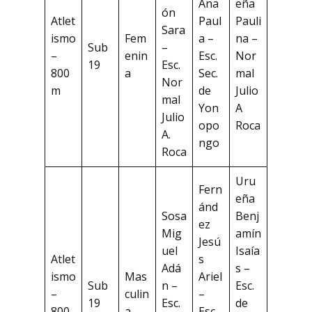
Ana
eña
ón
Atlet
Paul
Pauli
Sara
ismo
Fem
a –
na –
Sub
–
–
enin
Esc.
Nor
19
Esc.
800
a
Sec.
mal
Nor
m
de
Julio
mal
Yon
A
Julio
opo
Roca
A.
ngo
Roca
Uru
Fern
eña
ánd
Sosa
Benj
ez
Mig
amín
Jesú
uel
Isaía
Atlet
s
Adá
s –
ismo
Mas
Ariel
Sub
n –
Esc.
–
culin
–
19
Esc.
de
800
a
Esc.