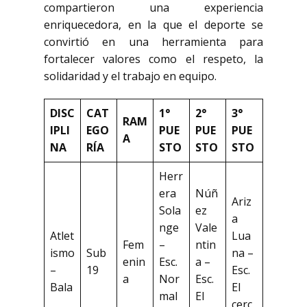
compartieron una experiencia
enriquecedora, en la que el deporte se
convirtió en una herramienta para
fortalecer valores como el respeto, la
solidaridad y el trabajo en equipo.
DISC
CAT
1°
2°
3°
RAM
IPLI
EGO
PUE
PUE
PUE
A
NA
RÍA
STO
STO
STO
Herr
era
Núñ
Ariz
Sola
ez
a
nge
Vale
Atlet
Lua
Fem
–
ntin
ismo
Sub
na –
enin
Esc.
a –
–
19
Esc.
a
Nor
Esc.
Bala
El
mal
El
cerc