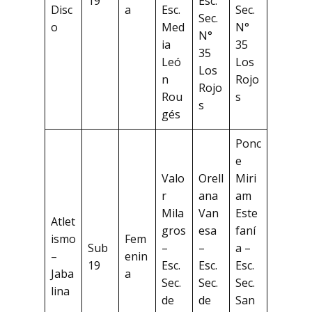
19
Esc.
Disc
a
Esc.
Sec.
Sec.
o
Med
N°
N°
ia
35
35
Leó
Los
Los
n
Rojo
Rojo
Rou
s
s
gés
Ponc
e
Valo
Orell
Miri
r
ana
am
Mila
Van
Este
Atlet
gros
esa
faní
ismo
Fem
Sub
–
–
a –
–
enin
19
Esc.
Esc.
Esc.
Jaba
a
Sec.
Sec.
Sec.
lina
de
de
San