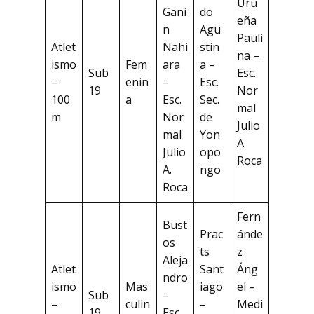
Uru
Gani
do
eña
n
Agu
Pauli
Atlet
Nahi
stin
na –
ismo
Fem
ara
a –
Sub
Esc.
–
enin
–
Esc.
19
Nor
100
a
Esc.
Sec.
mal
m
Nor
de
Julio
mal
Yon
A
Julio
opo
Roca
A.
ngo
Roca
Fern
Bust
Prac
ánde
os
ts
z
Aleja
Atlet
Sant
Áng
ndro
ismo
Mas
iago
el –
Sub
–
–
culin
–
Medi
19
Esc.