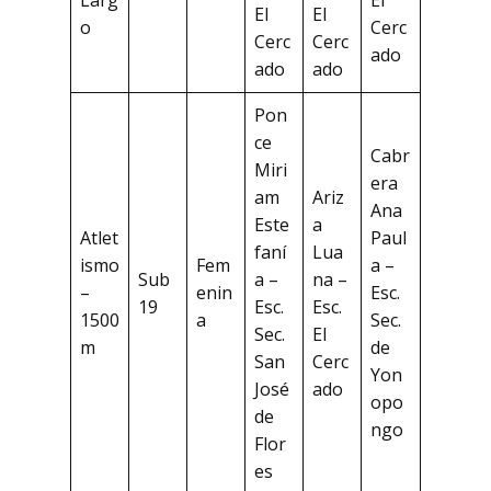
Larg
El
El
El
o
Cerc
Cerc
Cerc
ado
ado
ado
Pon
ce
Cabr
Miri
era
am
Ariz
Ana
Este
a
Atlet
Paul
faní
Lua
ismo
Fem
a –
Sub
a –
na –
–
enin
Esc.
19
Esc.
Esc.
1500
a
Sec.
Sec.
El
m
de
San
Cerc
Yon
José
ado
opo
de
ngo
Flor
es