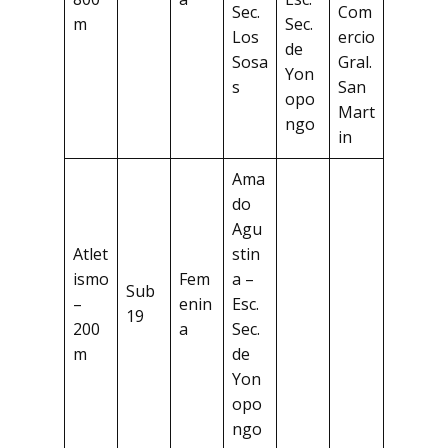
Sec.
Com
m
Sec.
Los
ercio
de
Sosa
Gral.
Yon
s
San
opo
Mart
ngo
in
Ama
do
Agu
Atlet
stin
ismo
Fem
a –
Sub
–
enin
Esc.
19
200
a
Sec.
m
de
Yon
opo
ngo