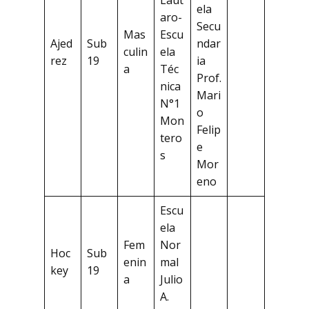
Laut
ela
aro-
Secu
Mas
Escu
Ajed
Sub
ndar
culin
ela
rez
19
ia
a
Téc
Prof.
nica
Mari
N°1
o
Mon
Felip
tero
e
s
Mor
eno
Escu
ela
Fem
Nor
Hoc
Sub
enin
mal
key
19
a
Julio
A.