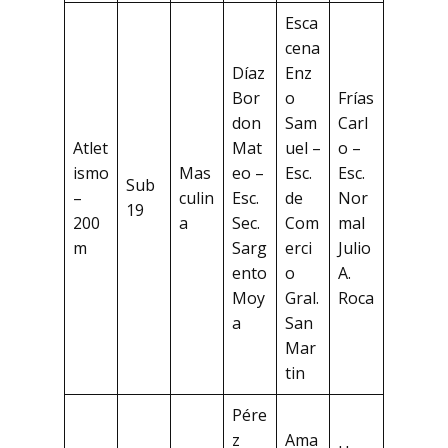
Esca
cena
Díaz
Enz
Bor
o
Frías
don
Sam
Carl
Atlet
Mat
uel –
o –
ismo
Mas
eo –
Esc.
Esc.
Sub
–
culin
Esc.
de
Nor
19
200
a
Sec.
Com
mal
m
Sarg
erci
Julio
ento
o
A.
Moy
Gral.
Roca
a
San
Mar
tin
Pére
z
Ama