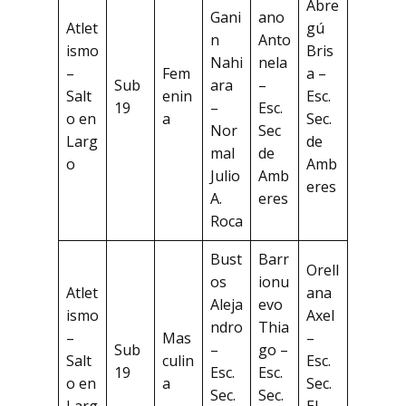
Abre
Gani
ano
Atlet
gú
n
Anto
ismo
Bris
Nahi
nela
–
Fem
a –
Sub
ara
–
Salt
enin
Esc.
19
–
Esc.
o en
a
Sec.
Nor
Sec
Larg
de
mal
de
o
Amb
Julio
Amb
eres
A.
eres
Roca
Bust
Barr
Orell
os
ionu
Atlet
ana
Aleja
evo
ismo
Axel
ndro
Thia
–
Mas
–
Sub
–
go –
Salt
culin
Esc.
19
Esc.
Esc.
o en
a
Sec.
Sec.
Sec.