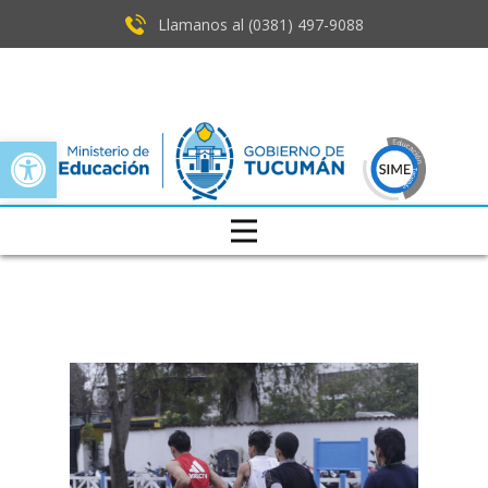
Llamanos al (0381) ​497-9088
Open toolbar