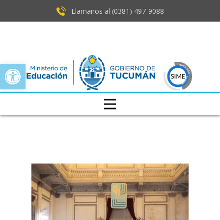
Llamanos al (0381) ​497-9088
Open toolbar