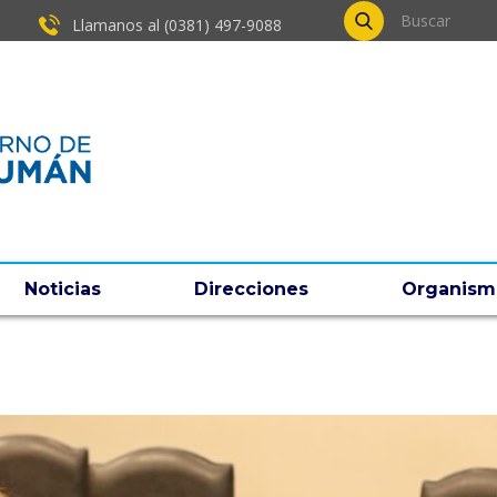
Llamanos al (0381) ​497-9088
Noticias
Direcciones
Organism