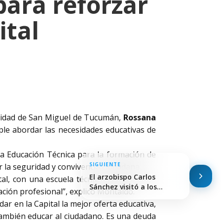
para reforzar
ital
alidad de San Miguel de Tucumán,
Rossana
ple abordar las necesidades educativas de
 la Educación Técnica para la formación de
SIGUIENTE
 la seguridad y convivencia ciudadana.
El arzobispo Carlos
al, con una escuela técnica que pretende
Sánchez visitó a los…
mación profesional”, explicó Montaldo.
ar en la Capital la mejor oferta educativa,
también educar al ciudadano. Es una deuda