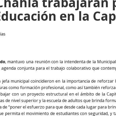
hahla trabajarán 
Educación en la Cap
ias
ldo
, mantuvo una reunión con la intendenta de la Municip
a agenda conjunta para el trabajo colaborativo que contem
a jefa municipal coincidieron en la importancia de reforzar
aturas como formación profesional, como así también reforzar
ajar con un proyecto estructural en el ámbito de la Capit
uras de nivel superior y la escuela de adultos que brinda for
ia de “poner el esfuerzo para que desde cada lugar para brind
e permita el movimiento de estudiantes con seguridad, y 