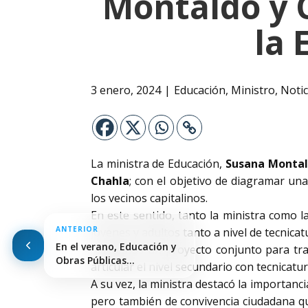
Montaldo y C
la 
3 enero, 2024
Educación
,
Ministro
,
Notic
La ministra de Educación,
Susana Monta
Chahla
; con el objetivo de diagramar un
los vecinos capitalinos.
En este sentido, tanto la ministra como l
ANTERIOR
jóvenes y adultos tanto a nivel de tecnic
En el verano, Educación y
“Tenemos un proyecto conjunto para trab
Obras Públicas…
articular el nivel secundario con tecnicat
A su vez, la ministra destacó la importanc
pero también de convivencia ciudadana qu