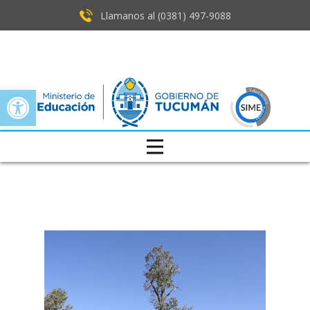
Llamanos al (0381) ​497-9088
Open toolbar