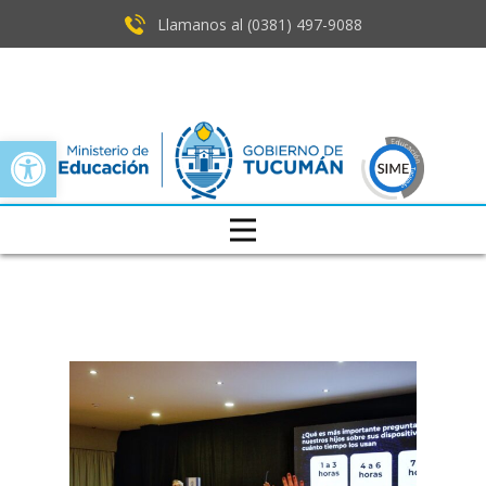
Llamanos al (0381) ​497-9088
Open toolbar