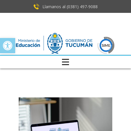
Llamanos al (0381) ​497-9088
Open toolbar