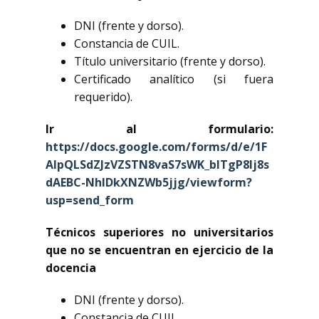
DNI (frente y dorso).
Constancia de CUIL.
Título universitario (frente y dorso).
Certificado analítico (si fuera
requerido).
Ir al formulario:
https://docs.google.com/forms/d/e/1F
AIpQLSdZJzVZSTN8vaS7sWK_blTgP8lj8s
dAEBC-NhlDkXNZWb5jjg/viewform?
usp=send_form
Técnicos superiores no universitarios
que no se encuentran en ejercicio de la
docencia
DNI (frente y dorso).
Constancia de CUIL.